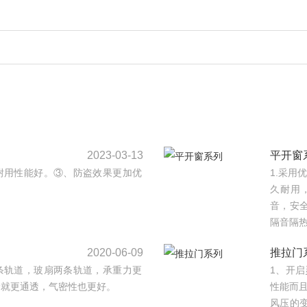
2023-03-13
平开窗
耐用性能好。③、防盗效果更加优
1.采用
久耐用
音，安
隔音隔热性
2020-06-09
推拉门
条轨道，玻扇两条轨道，承重力更
1、开
野就更通透，气密性也更好。
性能而
风压的