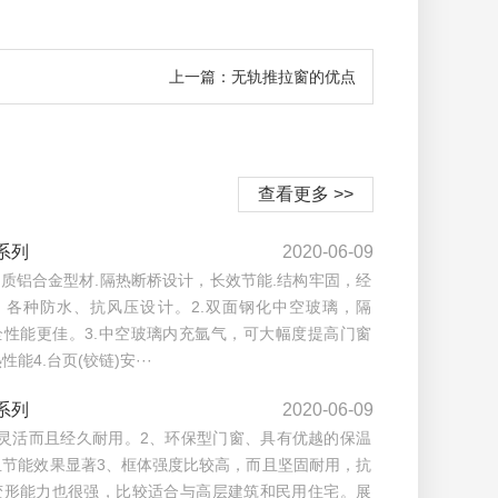
上一篇：无轨推拉窗的优点
查看更多 >>
系列
2020-06-09
优质铝合金型材.隔热断桥设计，长效节能.结构牢固，经
，各种防水、抗风压设计。2.双面钢化中空玻璃，隔
全性能更佳。3.中空玻璃内充氩气，可大幅度提高门窗
能4.台页(铰链)安···
系列
2020-06-09
启灵活而且经久耐用。2、环保型门窗、具有优越的保温
且节能效果显著3、框体强度比较高，而且坚固耐用，抗
变形能力也很强，比较适合与高层建筑和民用住宅。展